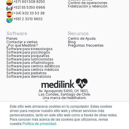
(+57) 601 508 8250
Control de operaciones
Fidelización y retención
(+52) 55 5350 6966
(+34) 932 20 53 38
(+56) 2 3210 9602
Software
Recursos
Planes
Centro de Ayuda
Contactar a ventas
Blog
¿Por qué Medilink?
Preguntas frecuentes
Software para kinesiologos
Software para psicólogos
Software para psiquiatras
Software para nutricionistas
Software para oftalmólogos
Software para centros estéticos
Software para centros médicos
Software para pediatras
Software para dermatoloía
Av. Apoquindo 5400, Of. 1801,
Las Condes, Santiago de Chile.
Una marca de Healthatom.
Este sitio web almacena cookies en tu computador. Estas cookies
sirven para mejorar nuestro sitio web y ofrecer servicios más
ayuda@softwaremedilink.com
personalizados, tanto en este sitio web como a través de otras redes.
Para conocer más acerca de las cookies que utilizamos, revisa
Políticas de Privacidad
nuestra
Política de privacidad.
Términos y Condiciones
Acuerdo de procesamiento de datos