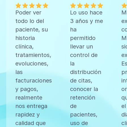
Poder ver
Lo uso hace
M
todo lo del
3 años y me
ex
paciente, su
ha
c
historia
permitido
Me
clínica,
llevar un
si
tratamientos,
control de
ex
evoluciones,
la
E
las
distribución
p
facturaciones
de citas,
in
y pagos,
conocer la
o
realmente
retención
qu
nos entrega
de
el
rapidez y
pacientes,
di
calidad que
uso de
cl