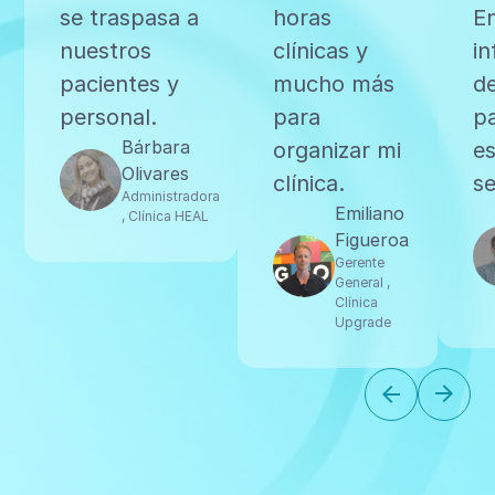
se traspasa a
horas
E
nuestros
clínicas y
i
pacientes y
mucho más
de
personal.
para
p
Bárbara
organizar mi
es
Olivares
clínica.
se
Administradora
Emiliano
, Clínica HEAL
Figueroa
Gerente
General ,
Clínica
Upgrade