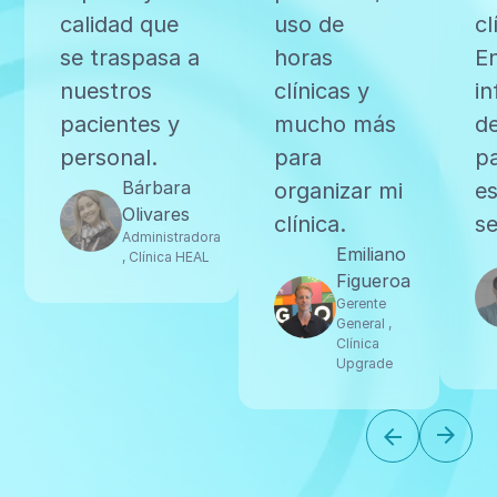
calidad que
uso de
cl
se traspasa a
horas
E
nuestros
clínicas y
i
pacientes y
mucho más
de
personal.
para
p
Bárbara
organizar mi
es
Olivares
clínica.
se
Administradora
Emiliano
, Clínica HEAL
Figueroa
Gerente
General ,
Clínica
Upgrade