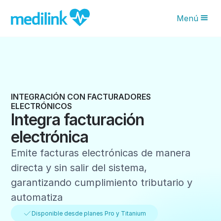
Menú
Novedades IA
Características
Planes
INTEGRACIÓN CON FACTURADORES
ELECTRÓNICOS
¿Por qué Medilink?
Integra facturación
Blog
electrónica
Solicita tu asesoría
Emite facturas electrónicas de manera
directa y sin salir del sistema,
garantizando cumplimiento tributario y
automatiza
Disponible desde planes Pro y Titanium