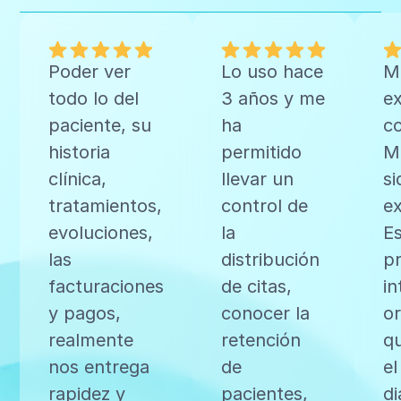
Poder ver
Lo uso hace
M
todo lo del
3 años y me
ex
paciente, su
ha
c
historia
permitido
Me
clínica,
llevar un
si
tratamientos,
control de
ex
evoluciones,
la
E
las
distribución
p
facturaciones
de citas,
in
y pagos,
conocer la
o
realmente
retención
qu
nos entrega
de
el
rapidez y
pacientes,
di