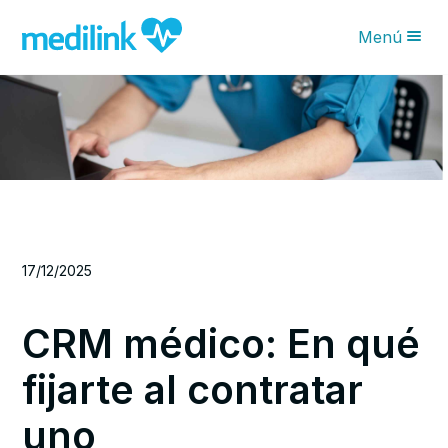
Menú
Novedades IA
Características
Planes
¿Por qué Medilink?
Blog
17/12/2025
Solicita tu asesoría
CRM médico: En qué
fijarte al contratar
uno